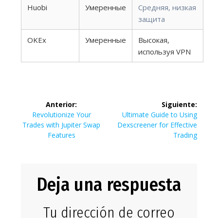
Huobi
Умеренные
Средняя, низкая
защита
OKEx
Умеренные
Высокая,
используя VPN
Navegación
Anterior:
Siguiente:
de
Entrada
Siguiente
Revolutionize Your
Ultimate Guide to Using
anterior:
entrada:
Trades with Jupiter Swap
Dexscreener for Effective
entradas
Features
Trading
Deja una respuesta
Tu dirección de correo