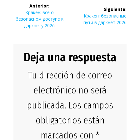
Navegación
Anterior:
Siguiente:
de
Entrada
Кракен: все о
Siguiente
Кракен: безопасные
anterior:
безопасном доступе к
entrada:
пути в даркнет 2026
entradas
даркнету 2026
Deja una respuesta
Tu dirección de correo
electrónico no será
publicada.
Los campos
obligatorios están
marcados con
*