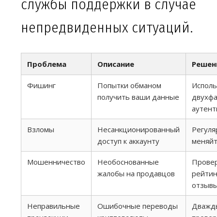
службы поддержки в случае
непредвиденных ситуаций.
Проблема
Описание
Решен
Фишинг
Попытки обманом
Исполь
получить ваши данные
двухф
аутен
Взломы
Несанкционированный
Регуля
доступ к аккаунту
меняйт
Мошенничество
Необоснованные
Прове
жалобы на продавцов
рейтин
отзыв
Неправильные
Ошибочные переводы
Дважд