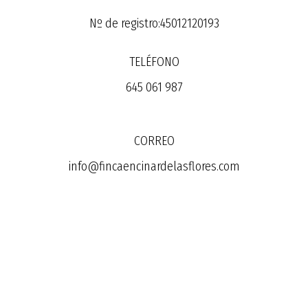
Nº de registro:45012120193
TELÉFONO
645 061 987
CORREO
info@fincaencinardelasflores.com