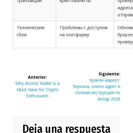
транзакции
криптовалюты
провер
адреса
отправ
Технические
Проблемы с доступом
Обнов
сбои
на платформу
браузе
провер
Navegación
Siguiente:
Anterior:
de
Siguiente
Кракен маркет:
Entrada
Why Atomic Wallet Is a
entrada:
Зеркала, онион адрес и
anterior:
Must-Have for Crypto
entradas
полная инструкция по
Enthusiasts
входу 2026
Deja una respuesta