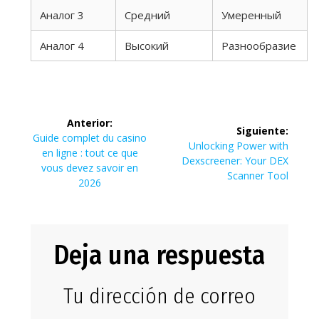
Аналог 3
Средний
Умеренный
Аналог 4
Высокий
Разнообразие
Navegación
Anterior:
Siguiente:
de
Entrada
Guide complet du casino
Siguiente
Unlocking Power with
anterior:
en ligne : tout ce que
entrada:
Dexscreener: Your DEX
entradas
vous devez savoir en
Scanner Tool
2026
Deja una respuesta
Tu dirección de correo