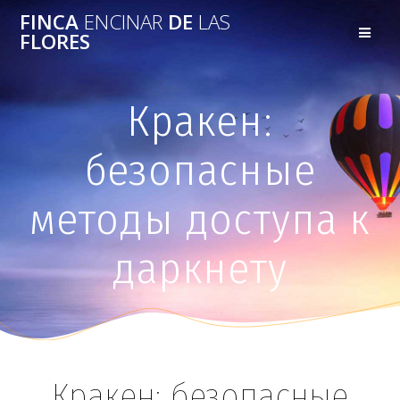
FINCA
ENCINAR
DE
LAS
FLORES
Кракен:
безопасные
методы доступа к
даркнету
Кракен: безопасные