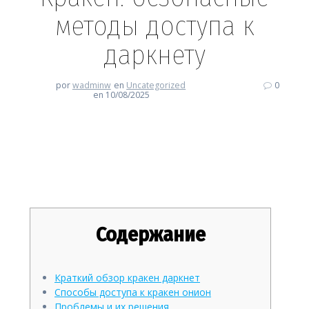
методы доступа к
даркнету
por
wadminw
en
Uncategorized
0
en 10/08/2025
Кракен: безопасные методы
доступа к даркнету
Содержание
Краткий обзор кракен даркнет
Способы доступа к кракен онион
Проблемы и их решения