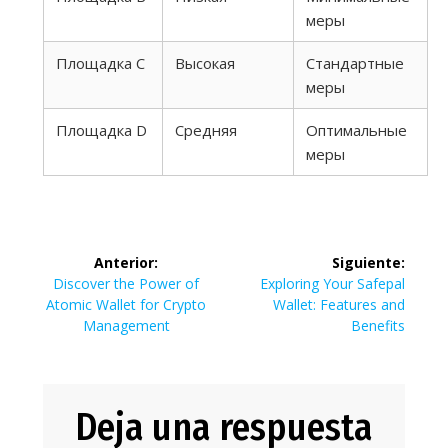
меры
Площадка C
Высокая
Стандартные
меры
Площадка D
Средняя
Оптимальные
меры
Navegación
Anterior:
Siguiente:
de
Entrada
Siguiente
Discover the Power of
Exploring Your Safepal
anterior:
entrada:
Atomic Wallet for Crypto
Wallet: Features and
entradas
Management
Benefits
Deja una respuesta