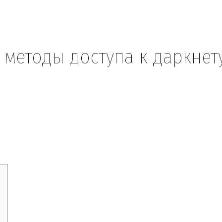
 методы доступа к даркнет
доступа к даркнету 2026