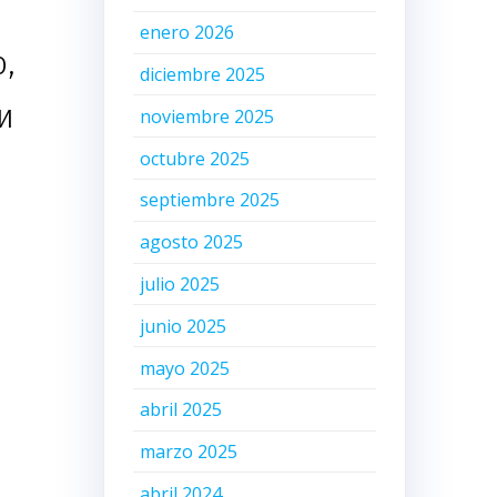
enero 2026
,
diciembre 2025
и
noviembre 2025
octubre 2025
septiembre 2025
agosto 2025
julio 2025
junio 2025
mayo 2025
abril 2025
marzo 2025
abril 2024