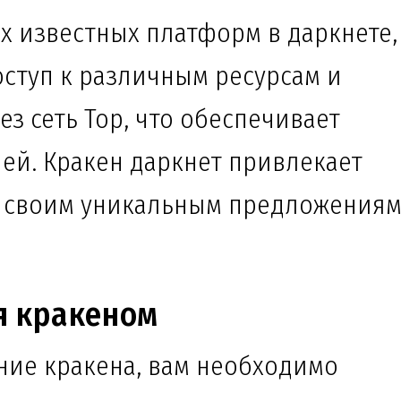
ых известных платформ в даркнете,
оступ к различным ресурсам и
ез сеть Тор, что обеспечивает
ей. Кракен даркнет привлекает
я своим уникальным предложениям
я кракеном
ние кракена, вам необходимо