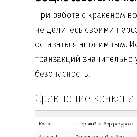
При работе с кракеном вс
не делитесь своими перс
оставаться анонимным. 
транзакций значительно 
безопасность.
Сравнение кракена
Кракен
Широкий выбор ресурсов
Аналог 1
Ограниченный выбор