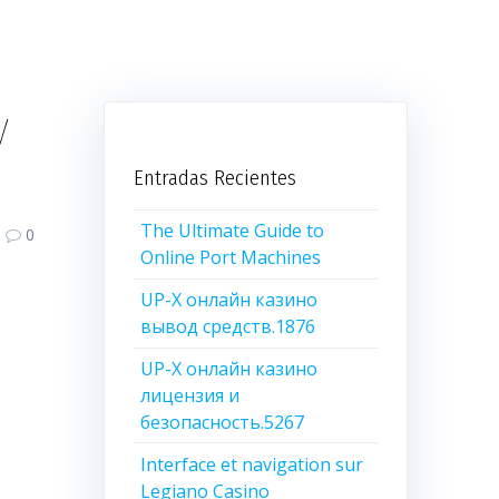
у
Entradas Recientes
The Ultimate Guide to
0
Online Port Machines
UP-X онлайн казино
вывод средств.1876
UP-X онлайн казино
лицензия и
безопасность.5267
Interface et navigation sur
Legiano Casino