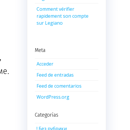
Comment vérifier
rapidement son compte
sur Legiano
Meta
,
Acceder
ме.
Feed de entradas
Feed de comentarios
WordPress.org
Categorías
! Без рубрики