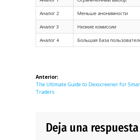
Аналог 2
Меньше анонимности
Аналог 3
Низкие комиссии
Аналог 4
Большая база пользовател
Navegación
Anterior:
Entrada
The Ultimate Guide to Dexscreener for Smar
de
anterior:
Traders
entradas
Deja una respuesta