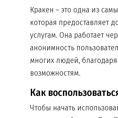
Кракен – это одна из сам
которая предоставляет д
услугам. Она работает чер
анонимность пользовател
многих людей, благодар
возможностям.
Как воспользоватьс
Чтобы начать использова