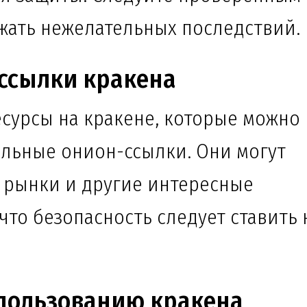
жать нежелательных последствий.
ссылки кракена
сурсы на кракене, которые можно
альные онион-ссылки. Они могут
 рынки и другие интересные
что безопасность следует ставить 
спользованию кракена