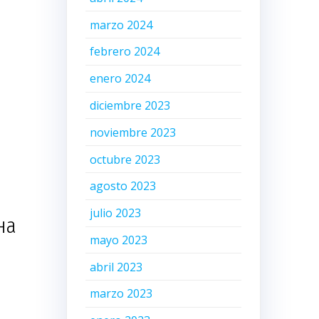
marzo 2024
febrero 2024
enero 2024
diciembre 2023
noviembre 2023
octubre 2023
agosto 2023
julio 2023
на
mayo 2023
abril 2023
marzo 2023