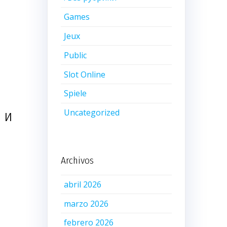
Games
Jeux
Public
Slot Online
Spiele
 и
Uncategorized
Archivos
abril 2026
marzo 2026
febrero 2026