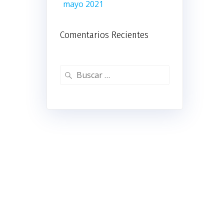
mayo 2021
Comentarios Recientes
Buscar: