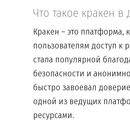
Что такое кракен в 
Кракен – это платформа, 
пользователям доступ к 
стала популярной благод
безопасности и анонимно
быстро завоевал доверие
одной из ведущих платф
ресурсами.