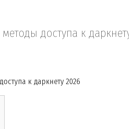
 методы доступа к даркнет
доступа к даркнету 2026