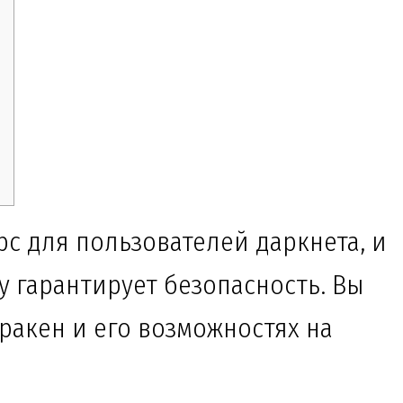
рс для пользователей даркнета, и
у гарантирует безопасность. Вы
ракен и его возможностях на