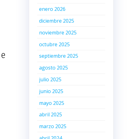
enero 2026
diciembre 2025
noviembre 2025
octubre 2025
ые
septiembre 2025
agosto 2025
julio 2025
junio 2025
mayo 2025
abril 2025
marzo 2025
abril 2024