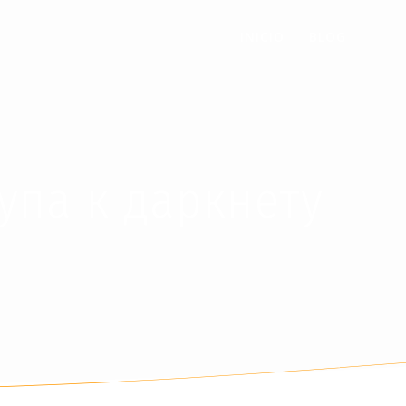
INICIO
BLOG
упа к даркнету