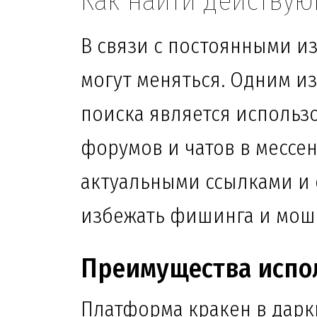
Как найти действую
В связи с постоянными из
могут меняться. Одним и
поиска является исполь
форумов и чатов в мессен
актуальными ссылками и 
избежать фишинга и мош
Преимущества испол
Платформа кракен в дарк