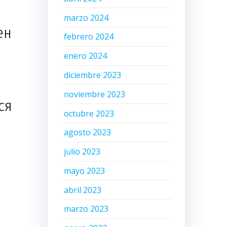
marzo 2024
ен
febrero 2024
enero 2024
diciembre 2023
noviembre 2023
ся
octubre 2023
agosto 2023
julio 2023
mayo 2023
abril 2023
marzo 2023