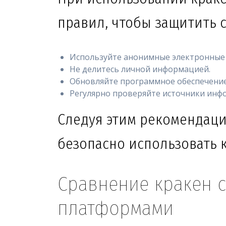
правил, чтобы защитить с
Используйте анонимные электронные 
Не делитесь личной информацией.
Обновляйте программное обеспечение
Регулярно проверяйте источники инфо
Следуя этим рекомендаци
безопасно использовать к
Сравнение кракен 
платформами