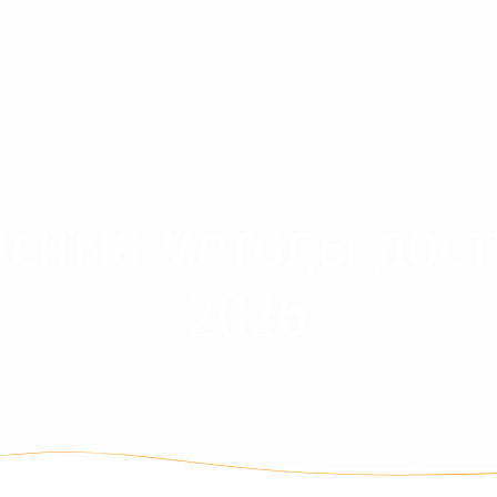
асные методы дост
2026