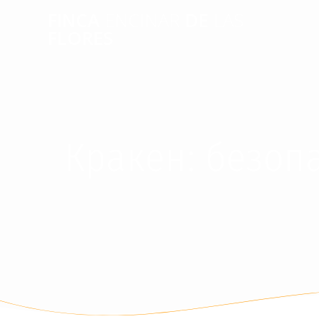
FINCA
ENCINAR
DE
LAS
FLORES
Кракен: безоп