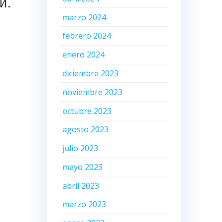
и.
marzo 2024
febrero 2024
enero 2024
diciembre 2023
noviembre 2023
octubre 2023
agosto 2023
julio 2023
mayo 2023
abril 2023
marzo 2023