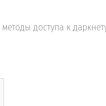
 методы доступа к даркнет
доступа к даркнету 2026