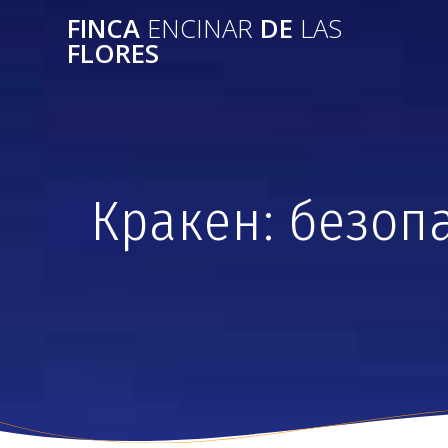
FINCA
ENCINAR
DE
LAS
FLORES
Кракен: безоп