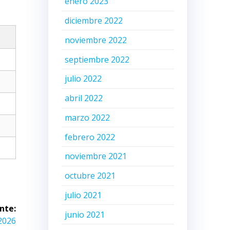
enero 2023
diciembre 2022
noviembre 2022
septiembre 2022
julio 2022
abril 2022
marzo 2022
febrero 2022
noviembre 2021
octubre 2021
julio 2021
nte:
junio 2021
2026