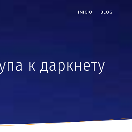
INICIO
BLOG
упа к даркнету