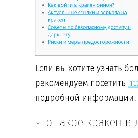
Как войти в кракен онион?
Актуальные ссылки и зеркала на
кракен
Советы по безопасному доступу к
даркнету
Риски и меры предосторожности
Если вы хотите узнать бо
рекомендуем посетить
ht
подробной информации.
Что такое кракен в 