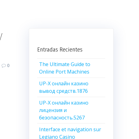
у
Entradas Recientes
The Ultimate Guide to
0
Online Port Machines
UP-X онлайн казино
вывод средств.1876
UP-X онлайн казино
лицензия и
безопасность.5267
Interface et navigation sur
Legiano Casino