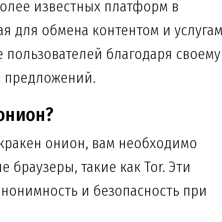
более известных платформ в
ая для обмена контентом и услугам
 пользователей благодаря своему
ю предложений.
 онион?
 кракен онион, вам необходимо
 браузеры, такие как Tor. Эти
нонимность и безопасность при