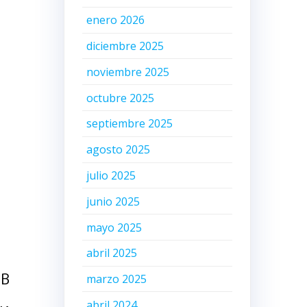
enero 2026
diciembre 2025
noviembre 2025
octubre 2025
septiembre 2025
agosto 2025
julio 2025
junio 2025
mayo 2025
abril 2025
ов
marzo 2025
abril 2024