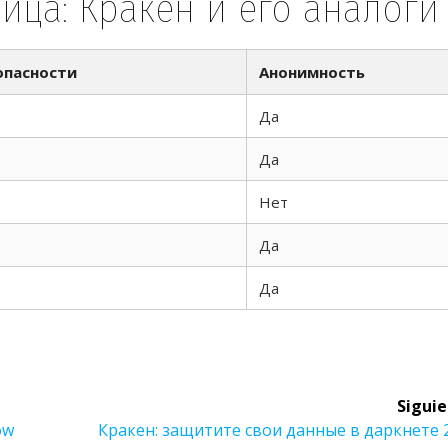
ица: Кракен и его аналоги
опасности
Анонимность
Да
Да
Нет
Да
Да
Siguie
Siguiente
ow
Кракен: защитите свои данные в даркнете 