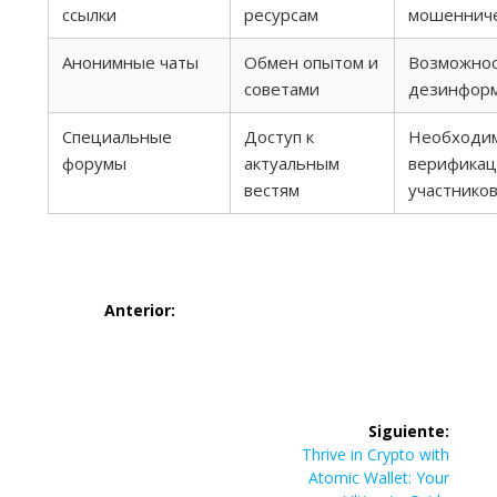
ссылки
ресурсам
мошеннич
Анонимные чаты
Обмен опытом и
Возможно
советами
дезинфор
Специальные
Доступ к
Необходи
форумы
актуальным
верифика
вестям
участнико
Navegación
Anterior:
de
Entrada
Tronscan:
anterior:
entradas
Navigating the
Siguiente:
Siguiente
Thrive in Crypto with
World of Tron
entrada:
Atomic Wallet: Your