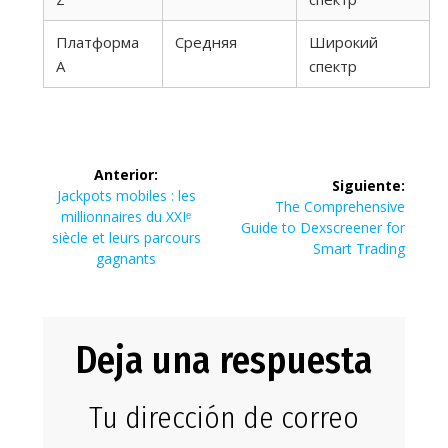
Платформа
Средняя
Широкий
A
спектр
Navegación
Anterior:
Siguiente:
de
Entrada
Jackpots mobiles : les
Siguiente
The Comprehensive
anterior:
millionnaires du XXIᵉ
entrada:
Guide to Dexscreener for
entradas
siècle et leurs parcours
Smart Trading
gagnants
Deja una respuesta
Tu dirección de correo