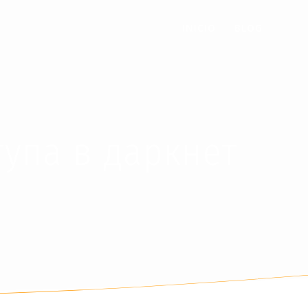
INICIO
BLOG
тупа в даркнет