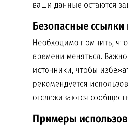
ваши данные остаются за
Безопасные ссылки 
Необходимо помнить, что
времени меняться. Важно
источники, чтобы избежат
рекомендуется использов
отслеживаются сообществ
Примеры использов