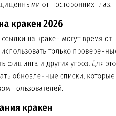
щищенными от посторонних глаз.
на кракен 2026
 ссылки на кракен могут время от
 использовать только проверенны
ь фишинга и других угроз. Для это
ать обновленные списки, которые
ом пользователей.
ания кракен