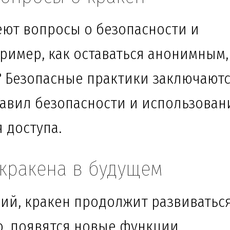
ют вопросы о безопасности и
пример, как оставаться анонимным,
? Безопасные практики заключают
авил безопасности и использован
 доступа.
 кракена в будущем
ций, кракен продолжит развиватьс
о, появятся новые функции,