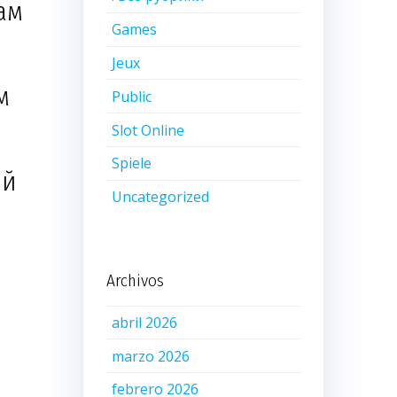
ам
Games
Jeux
м
Public
Slot Online
я
Spiele
ой
Uncategorized
Archivos
abril 2026
marzo 2026
febrero 2026