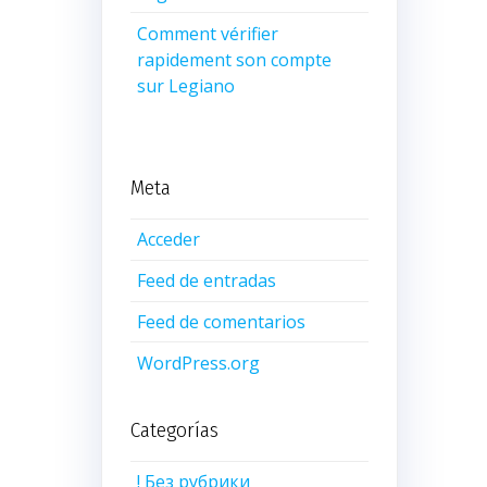
Comment vérifier
rapidement son compte
sur Legiano
Meta
Acceder
Feed de entradas
Feed de comentarios
WordPress.org
Categorías
! Без рубрики