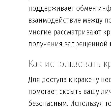
поддерживает обмен инф
взаимодействие между по
многие рассматривают кр
получения запрещенной 
Как использовать к
Для доступа к кракену не
помогает скрыть вашу ли
безопасным. Используя то