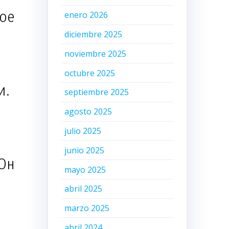
ое
enero 2026
diciembre 2025
noviembre 2025
octubre 2025
и.
septiembre 2025
agosto 2025
julio 2025
junio 2025
 Он
mayo 2025
abril 2025
marzo 2025
abril 2024