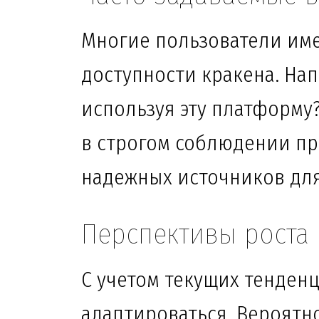
Многие пользователи име
доступности кракена. На
используя эту платформу
в строгом соблюдении пр
надежных источников для
Перспективы роста
С учетом текущих тенден
адаптироваться. Вероятн