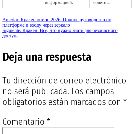
информацией.
советов.
Navegación
Entrada
Anterior:
Кракен онион 2026: Полное руководство по
anterior:
платформе и входу через зеркало
Siguiente
Siguiente:
Кракен: Все, что нужно знать для безопасного
de
entrada:
доступа
entradas
Deja una respuesta
Tu dirección de correo electrónico
no será publicada.
Los campos
obligatorios están marcados con
*
Comentario
*