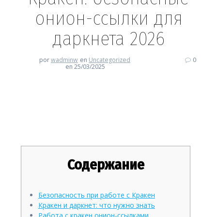
онион-ссылки для
даркнета 2026
por
wadminw
en
Uncategorized
0
en 25/03/2025
Кракен: безопасные онион-
ссылки для даркнета 2026
Содержание
Безопасность при работе с Кракен
Кракен и даркнет: что нужно знать
Работа с кракен онион-ссылками