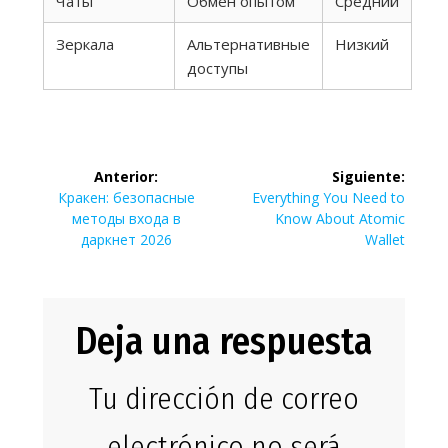
Чаты
Обмен опытом
Средний
Зеркала
Альтернативные
Низкий
доступы
Navegación
Anterior:
Siguiente:
de
Entrada
Siguiente
Кракен: безопасные
Everything You Need to
anterior:
entrada:
методы входа в
Know About Atomic
entradas
даркнет 2026
Wallet
Deja una respuesta
Tu dirección de correo
electrónico no será