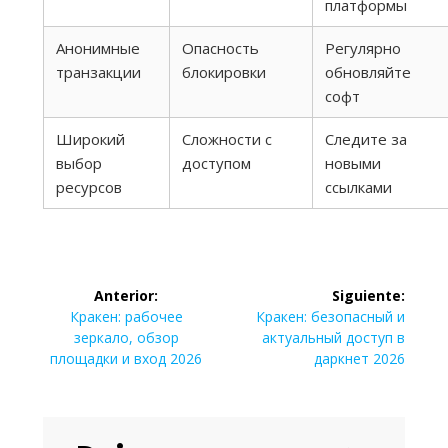
платформы
Анонимные
Опасность
Регулярно
транзакции
блокировки
обновляйте
софт
Широкий
Сложности с
Следите за
выбор
доступом
новыми
ресурсов
ссылками
Navegación
Anterior:
Siguiente:
de
Entrada
Siguiente
Кракен: рабочее
Кракен: безопасный и
anterior:
entrada:
зеркало, обзор
актуальный доступ в
entradas
площадки и вход 2026
даркнет 2026