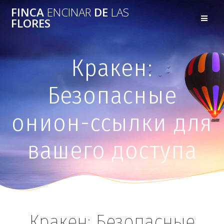
FINCA
ENCINAR
DE
LAS
FLORES
Кракен:
Безопасные
онион-ссылки для
вашего доступа
Кракен: Безопасные