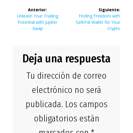
Navegación
Anterior:
Siguiente:
de
Entrada
Siguiente
Unleash Your Trading
Finding Freedom with
anterior:
entrada:
Potential with Jupiter
SafePal Wallet for Your
entradas
Swap
Crypto
Deja una respuesta
Tu dirección de correo
electrónico no será
publicada.
Los campos
obligatorios están
marcados con
*