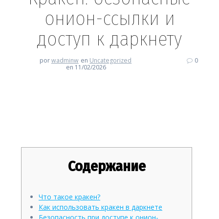
онион-ссылки и
доступ к даркнету
por
wadminw
en
Uncategorized
0
en 11/02/2026
Кракен: безопасные онион-
ссылки и доступ к даркнету
Содержание
Что такое кракен?
Как использовать кракен в даркнете
Безопасность при доступе к онион-