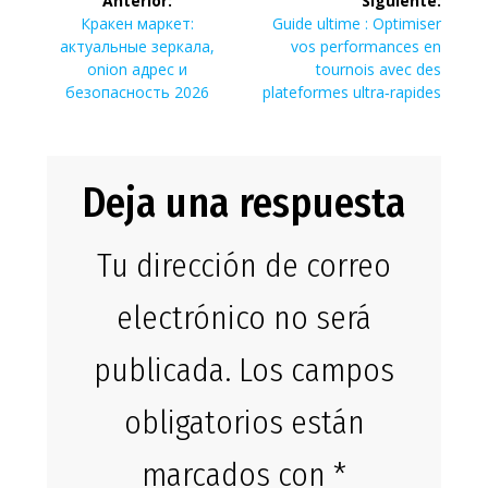
Anterior:
Siguiente:
de
Entrada
Siguiente
Кракен маркет:
Guide ultime : Optimiser
anterior:
entrada:
актуальные зеркала,
vos performances en
entradas
onion адрес и
tournois avec des
безопасность 2026
plateformes ultra‑rapides
Deja una respuesta
Tu dirección de correo
electrónico no será
publicada.
Los campos
obligatorios están
marcados con
*