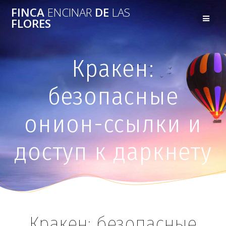
FINCA
ENCINAR
DE
LAS
FLORES
Кракен:
безопасные
онион-ссылки и
доступ к даркнету
Кракен: безопасные