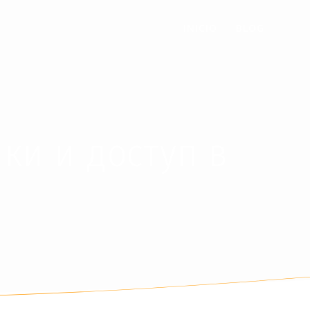
INICIO
BLOG
ки и доступ в