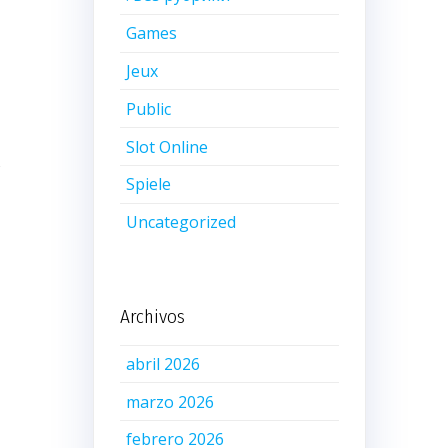
Games
Jeux
Public
Slot Online
х
Spiele
Uncategorized
Archivos
abril 2026
marzo 2026
febrero 2026