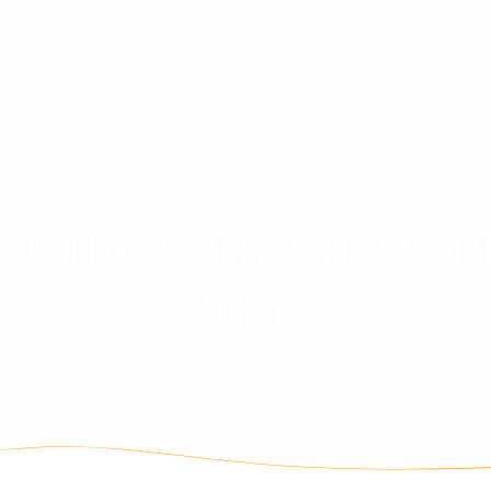
пасные онион-ссыл
2026