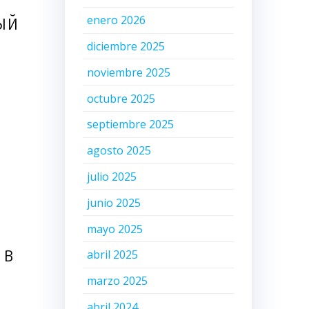
ый
enero 2026
diciembre 2025
noviembre 2025
octubre 2025
septiembre 2025
agosto 2025
julio 2025
junio 2025
mayo 2025
 в
abril 2025
marzo 2025
abril 2024