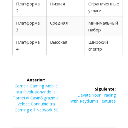
Платформа
Низкая
Ограниченные
2
услуги
Платформа
Средняя
Минимальный
3
набор
Платформа
Высокая
Широкий
4
спектр
Navegación
Anterior:
de
Entrada
Come il Gaming Mobile
Siguiente:
anterior:
sta Rivoluzionando le
Siguiente
Elevate Your Trading
entradas
Tornei di Casinò grazie al
entrada:
With Raydium’s Features
Veloce Connubio tra
iGaming e il Network 5G