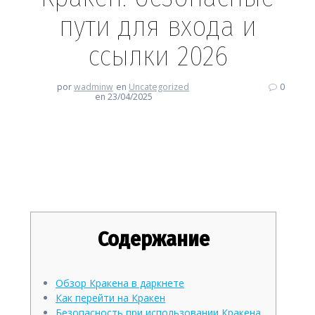
пути для входа и
ссылки 2026
por
wadminw
en
Uncategorized
0
en 23/04/2025
Кракен: безопасные пути для
входа и ссылки 2026
Содержание
Обзор Кракена в даркнете
Как перейти на Кракен
Безопасность при использовании Кракена