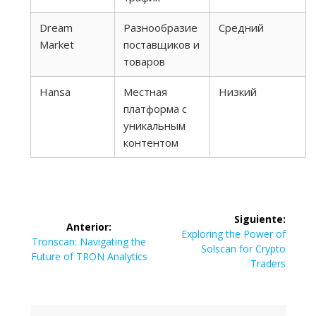
Dream
Разнообразие
Средний
Market
поставщиков и
товаров
Hansa
Местная
Низкий
платформа с
уникальным
контентом
Navegación
Siguiente:
Anterior:
de
Siguiente
Exploring the Power of
Entrada
Tronscan: Navigating the
entrada:
Solscan for Crypto
anterior:
Future of TRON Analytics
entradas
Traders