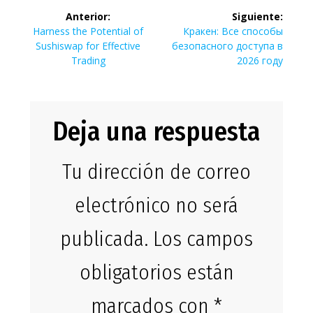
Navegación
Anterior:
Siguiente:
de
Entrada
Siguiente
Harness the Potential of
Кракен: Все способы
anterior:
entrada:
Sushiswap for Effective
безопасного доступа в
entradas
Trading
2026 году
Deja una respuesta
Tu dirección de correo
electrónico no será
publicada.
Los campos
obligatorios están
marcados con
*