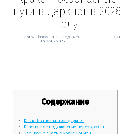
пути в даркнет в 2026
году
por
wadminw
en
Uncategorized
0
en 07/09/2025
Кракен: безопасные пути в
даркнет в 2026 году
Содержание
Как работает кракен даркнет
Безопасное подключение через кракен
Что нужно знать о кракен онион