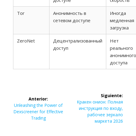
доступе
скорость
Tor
Анонимность в
Иногда
сетевом доступе
медленная
загрузка
ZeroNet
Децентрализованный
Нет
доступ
реального
анонимног
доступа
Navegación
Siguiente:
Anterior:
de
Siguiente
Кракен онион: Полная
Entrada
Unleashing the Power of
entrada:
инструкция по входу,
anterior:
Dexscreener for Effective
entradas
рабочее зеркало
Trading
маркета 2026