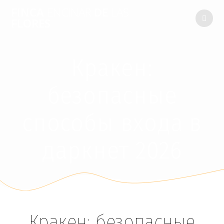
FINCA
ENCINAR
DE
LAS
FLORES
Кракен:
безопасные
способы входа в
даркнет 2026
Кракен: безопасные