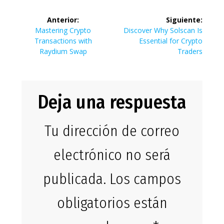
Navegación
Anterior:
Siguiente:
de
Entrada
Siguiente
Mastering Crypto
Discover Why Solscan Is
anterior:
entrada:
Transactions with
Essential for Crypto
entradas
Raydium Swap
Traders
Deja una respuesta
Tu dirección de correo
electrónico no será
publicada.
Los campos
obligatorios están