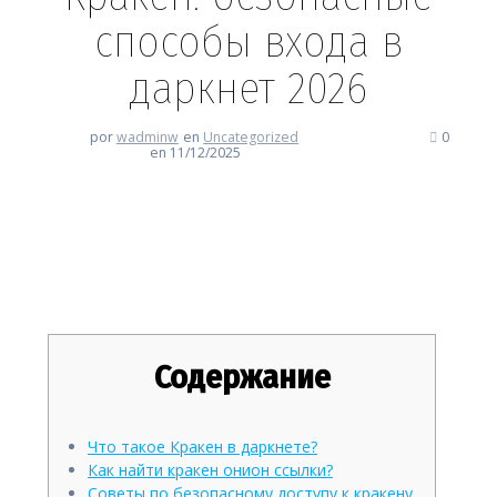
способы входа в
даркнет 2026
por
wadminw
en
Uncategorized
0
en 11/12/2025
Кракен: безопасные способы
входа в даркнет 2026
Содержание
Что такое Кракен в даркнете?
Как найти кракен онион ссылки?
Советы по безопасному доступу к кракену