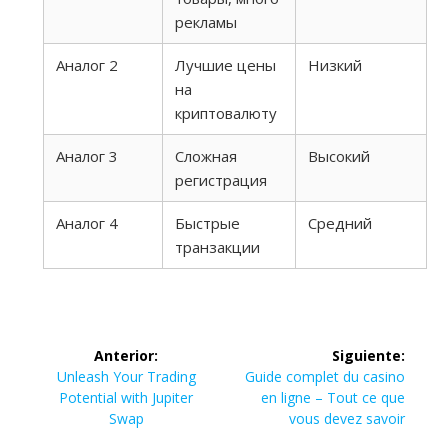
рекламы
Аналог 2
Лучшие цены
Низкий
на
криптовалюту
Аналог 3
Сложная
Высокий
регистрация
Аналог 4
Быстрые
Средний
транзакции
Navegación
Anterior:
Siguiente:
de
Entrada
Siguiente
Unleash Your Trading
Guide complet du casino
anterior:
entrada:
Potential with Jupiter
en ligne – Tout ce que
entradas
Swap
vous devez savoir