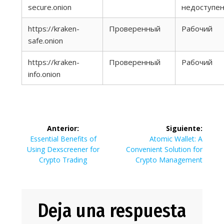
secure.onion
недоступе
https://kraken-
Проверенный
Рабочий
safe.onion
https://kraken-
Проверенный
Рабочий
info.onion
Navegación
Anterior:
Siguiente:
de
Entrada
Siguiente
Essential Benefits of
Atomic Wallet: A
anterior:
entrada:
Using Dexscreener for
Convenient Solution for
entradas
Crypto Trading
Crypto Management
Deja una respuesta