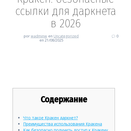
ссылки для даркнета
в 2026
por
wadminw
en
Uncategorized
0
en 21/08/2025
Кракен: безопасные ссылки
для даркнета в 2026
Содержание
Что такое Кракен даркнет?
Преимущества использования Кракена
Как безопасно получить доступ к Кракену