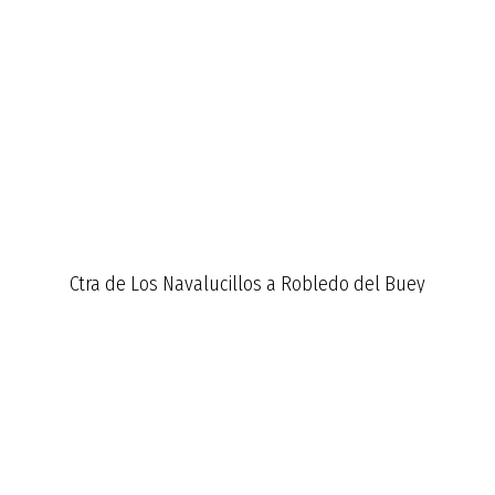
Ctra de Los Navalucillos a Robledo del Buey
Km 12,3 de la CM4155
Nº de registro:45012120193
TELÉFONO