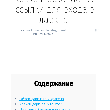
ссылки для входа в
даркнет
por
wadminw
en
Uncategorized
0
en 28/11/2025
Кракен: безопасные ссылки
для входа в даркнет
Содержание
Обзор даркнета и кракена
Кракен даркнет: что это?
Подходы к безопасному доступу