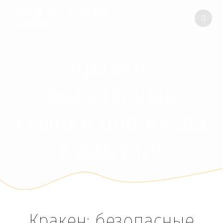
FINCA
ENCINAR
DE
LAS
FLORES
Кракен:
безопасные
ссылки для входа
в даркнет
Кракен: безопасные