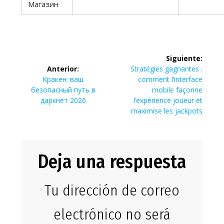
Магазин
Navegación
Siguiente:
de
Siguiente
Anterior:
Stratégies gagnantes :
Entrada
entrada:
Кракен: ваш
comment l’interface
entradas
anterior:
безопасный путь в
mobile façonne
даркнет 2026
l’expérience joueur et
maximise les jackpots
Deja una respuesta
Tu dirección de correo
electrónico no será