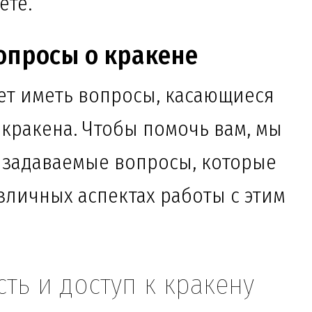
ете.
опросы о кракене
ет иметь вопросы, касающиеся
 кракена. Чтобы помочь вам, мы
 задаваемые вопросы, которые
зличных аспектах работы с этим
ть и доступ к кракену