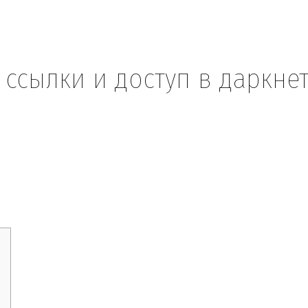
 ссылки и доступ в даркне
и доступ в даркнет 2026