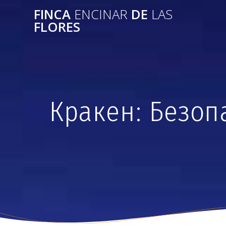
FINCA
ENCINAR
DE
LAS
FLORES
Кракен: Безоп