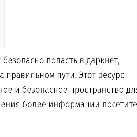
к безопасно попасть в даркнет,
на правильном пути. Этот ресурс
ное и безопасное пространство дл
чения более информации посетит