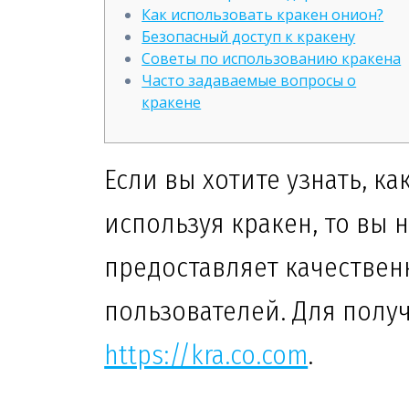
Как использовать кракен онион?
Безопасный доступ к кракену
Советы по использованию кракена
Часто задаваемые вопросы о
кракене
Если вы хотите узнать, ка
используя кракен, то вы 
предоставляет качествен
пользователей. Для полу
https://kra.co.com
.