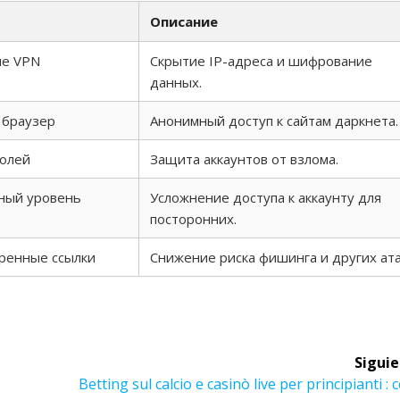
Описание
ие VPN
Скрытие IP-адреса и шифрование
данных.
 браузер
Анонимный доступ к сайтам даркнета.
ролей
Защита аккаунтов от взлома.
ный уровень
Усложнение доступа к аккаунту для
посторонних.
ренные ссылки
Снижение риска фишинга и других ата
Siguie
Siguiente
Betting sul calcio e casinò live per principianti :