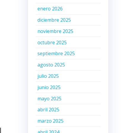
enero 2026
diciembre 2025
noviembre 2025
octubre 2025
septiembre 2025
agosto 2025
julio 2025
junio 2025
mayo 2025
abril 2025
marzo 2025
N
abril 2024