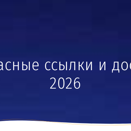
асные ссылки и до
2026