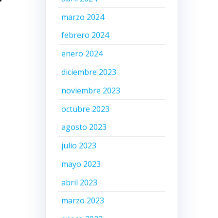
marzo 2024
febrero 2024
enero 2024
diciembre 2023
noviembre 2023
octubre 2023
agosto 2023
julio 2023
mayo 2023
abril 2023
marzo 2023