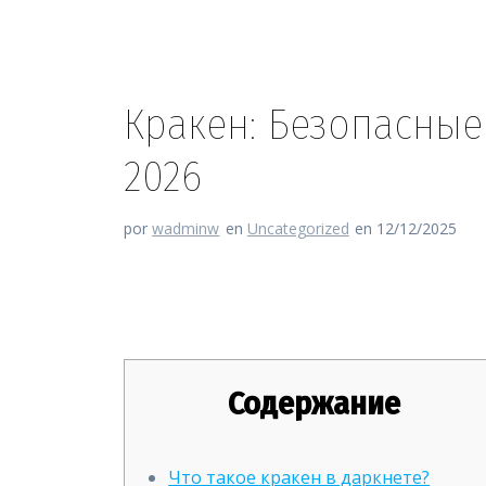
Кракен: Безопасные
2026
por
wadminw
en
Uncategorized
en 12/12/2025
Кракен: Безопасные ссылки 
Содержание
Что такое кракен в даркнете?