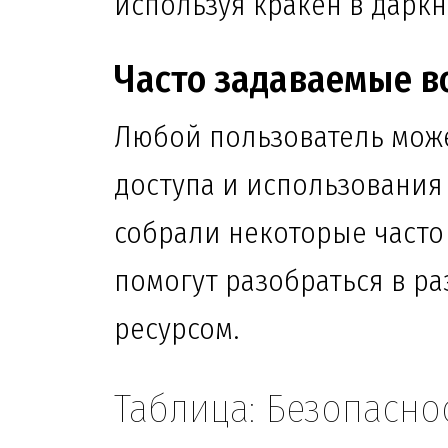
используя кракен в даркн
Часто задаваемые в
Любой пользователь мож
доступа и использования
собрали некоторые часто
помогут разобраться в ра
ресурсом.
Таблица: Безопаснос