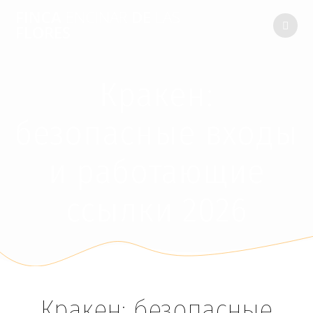
FINCA
ENCINAR
DE
LAS
FLORES
Кракен:
безопасные входы
и работающие
ссылки 2026
Кракен: безопасные