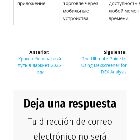
приложение
торговле через
доступность 
мобильные
любой момен
устройства.
времени.
Navegación
Anterior:
Siguiente:
de
Entrada
Siguiente
Кракен: безопасный
The Ultimate Guide to
anterior:
entrada:
путь в даркнет 2026
Using Dexscreener for
entradas
года
DEX Analysis
Deja una respuesta
Tu dirección de correo
electrónico no será