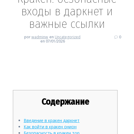
входы в даркнет и
важные ссылки
por
wadminw
en
Uncategorized
0
en 07/01/2026
Кракен: безопасные входы в
даркнет и важные ссылки
Содержание
Введение в кракен даркнет
Как войти в кракен онион
Безопасность в кракен тор