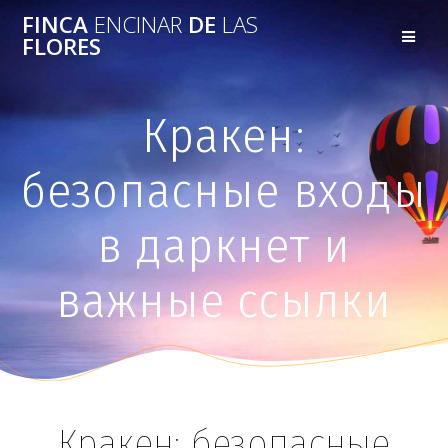
FINCA
ENCINAR
DE
LAS
FLORES
Кракен:
безопасные входы
в даркнет и
важные ссылки
Кракен: безопасные