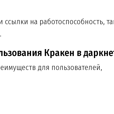
 ссылки на работоспособность, та
.
ьзования Кракен в даркне
реимуществ для пользователей,