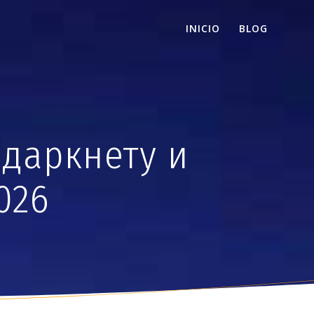
INICIO
BLOG
 даркнету и
026