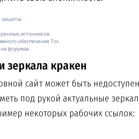
 защиты.
еренных источников.
много обеспечения Tor.
на форумах.
и зеркала кракен
овной сайт может быть недоступен
меть под рукой актуальные зеркал
пример некоторых рабочих ссылок: