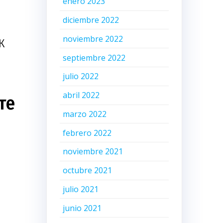
enero 2023
diciembre 2022
noviembre 2022
к
septiembre 2022
julio 2022
abril 2022
те
marzo 2022
febrero 2022
noviembre 2021
octubre 2021
julio 2021
junio 2021