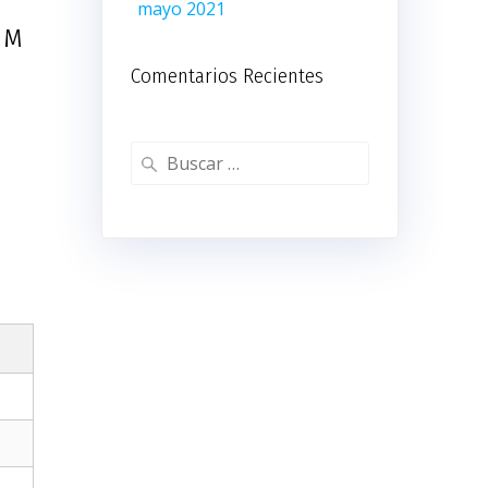
mayo 2021
ым
Comentarios Recientes
Buscar: