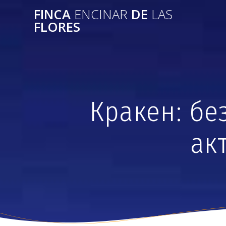
FINCA
ENCINAR
DE
LAS
FLORES
Кракен: бе
ак