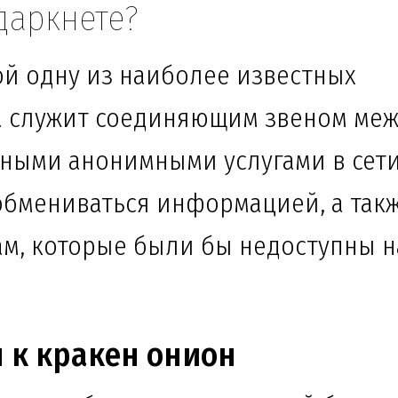
даркнете?
ой одну из наиболее известных
а служит соединяющим звеном ме
ными анонимными услугами в сети
обмениваться информацией, а так
сам, которые были бы недоступны н
п к кракен онион