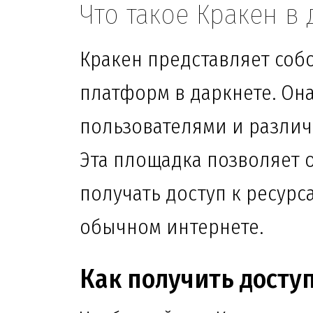
Что такое Кракен в 
Кракен представляет соб
платформ в даркнете. Он
пользователями и различ
Эта площадка позволяет 
получать доступ к ресур
обычном интернете.
Как получить досту