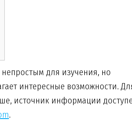
 непростым для изучения, но
гает интересные возможности. Дл
льше, источник информации доступ
com
.