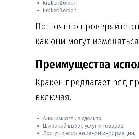
kraken2.onion
kraken3.onion
Постоянно проверяйте эти
как они могут изменяться
Преимущества испол
Кракен предлагает ряд п
включая:
Анонимность в сделках.
Широкий выбор услуг и товаров.
Доступ к эксклюзивной информации.