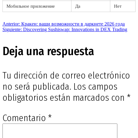
Мобильное приложение
Да
Нет
Navegación
Entrada
Anterior:
Кракен: ваши возможности в даркнете 2026 года
anterior:
Siguiente
Siguiente:
Discovering Sushiswap: Innovations in DEX Trading
entrada:
de
Deja una respuesta
entradas
Tu dirección de correo electrónico
no será publicada.
Los campos
obligatorios están marcados con
*
Comentario
*