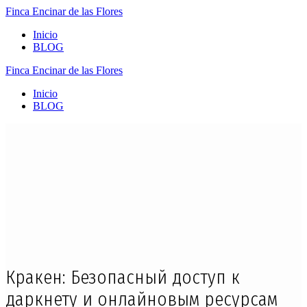
Finca
Encinar
de
las
Flores
Inicio
BLOG
Finca
Encinar
de
las
Flores
Inicio
BLOG
Кракен: Безопасный доступ к
даркнету и онлайновым ресурсам