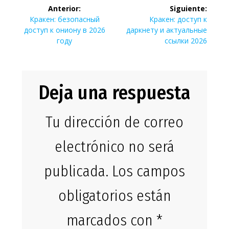
Navegación
Anterior:
Siguiente:
de
Entrada
Siguiente
Кракен: безопасный
Кракен: доступ к
anterior:
entrada:
доступ к ониону в 2026
даркнету и актуальные
entradas
году
ссылки 2026
Deja una respuesta
Tu dirección de correo
electrónico no será
publicada.
Los campos
obligatorios están
marcados con
*