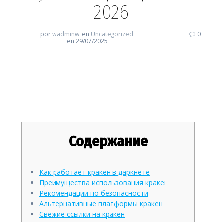
2026
por
wadminw
en
Uncategorized
0
en 29/07/2025
Кракен: безопасный путь в
мир даркнета 2026
Содержание
Как работает кракен в даркнете
Преимущества использования кракен
Рекомендации по безопасности
Альтернативные платформы кракен
Свежие ссылки на кракен