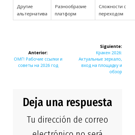
Другие
Разнообразие
Сложности с
альтернатива
платформ
переходом
Navegación
Siguiente:
de
Siguiente
Anterior:
Кракен 2026:
Entrada
entrada:
ОМГ! Рабочие ссылки и
Актуальные зеркало,
entradas
anterior:
советы на 2026 год
вход на площадку и
обзор
Deja una respuesta
Tu dirección de correo
electrónico no será