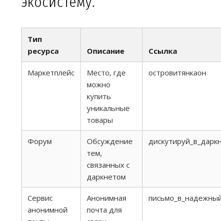
экосистему.
Тип
ресурса
Описание
Ссылка
Маркетплейс
Место, где
островитянкаон
можно
купить
уникальные
товары
Форум
Обсуждение
дискутируй_в_дарк
тем,
связанных с
даркнетом
Сервис
Анонимная
письмо_в_надежны
анонимной
почта для