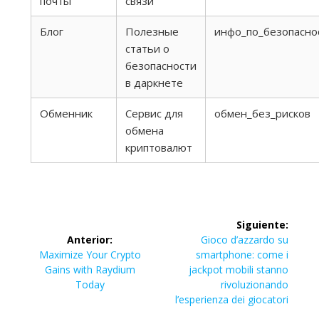
почты
связи
Блог
Полезные
инфо_по_безопасно
статьи о
безопасности
в даркнете
Обменник
Сервис для
обмен_без_рисков
обмена
криптовалют
Navegación
Siguiente:
de
Siguiente
Anterior:
Gioco d’azzardo su
Entrada
entrada:
Maximize Your Crypto
smartphone: come i
entradas
anterior:
Gains with Raydium
jackpot mobili stanno
Today
rivoluzionando
l’esperienza dei giocatori