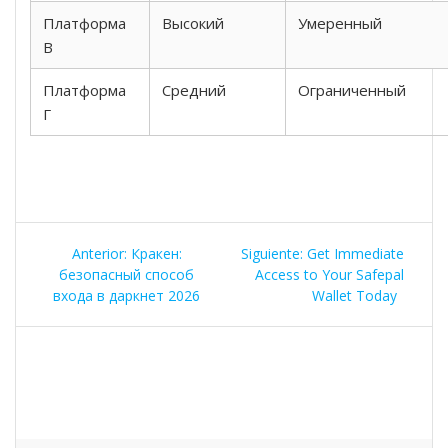
Платформа
Высокий
Умеренный
В
Платформа
Средний
Ограниченный
Г
Navegación
Entrada
Siguiente
Anterior:
Кракен:
Siguiente:
Get Immediate
de
anterior:
entrada:
безопасный способ
Access to Your Safepal
входа в даркнет 2026
Wallet Today
entradas