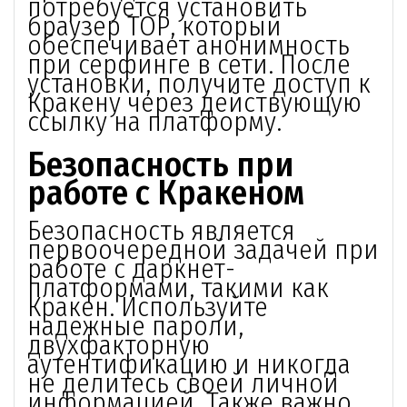
потребуется установить
браузер ТОР, который
обеспечивает анонимность
при серфинге в сети. После
установки, получите доступ к
Кракену через действующую
ссылку на платформу.
Безопасность при
работе с Кракеном
Безопасность является
первоочередной задачей при
работе с даркнет-
платформами, такими как
Кракен. Используйте
надежные пароли,
двухфакторную
аутентификацию и никогда
не делитесь своей личной
информацией. Также важно