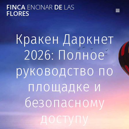
FINCA
ENCINAR
DE
LAS
FLORES
Кракен Даркнет
2026: Полное
руководство по
площадке и
безопасному
доступу