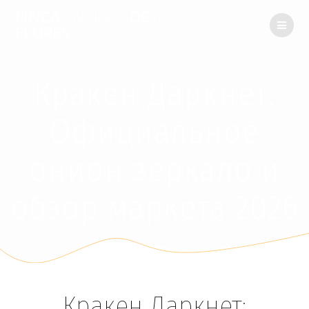
FINCA
ENCINAR
DE
LAS
FLORES
Кракен Даркнет:
Официальное
онион зеркало и
обзор маркета 2026
Кракен Даркнет: