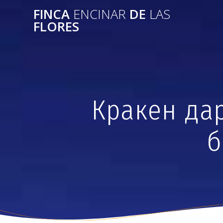
FINCA
ENCINAR
DE
LAS
FLORES
Кракен дар
б