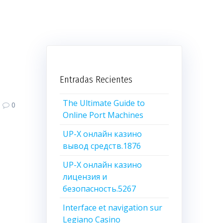
Entradas Recientes
The Ultimate Guide to
0
Online Port Machines
UP-X онлайн казино
вывод средств.1876
UP-X онлайн казино
лицензия и
безопасность.5267
Interface et navigation sur
Legiano Casino