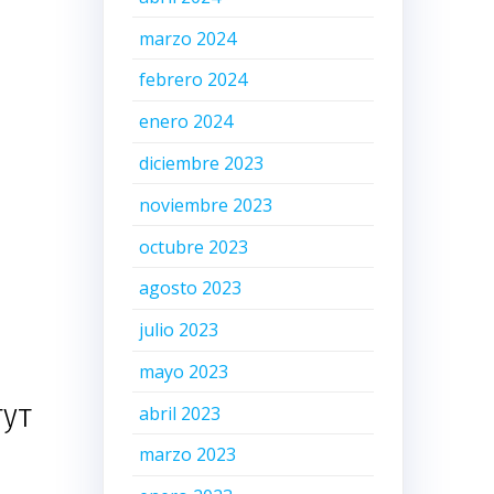
marzo 2024
febrero 2024
enero 2024
diciembre 2023
noviembre 2023
octubre 2023
agosto 2023
julio 2023
mayo 2023
гут
abril 2023
marzo 2023