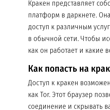
Кракен представляет соб
платформ в даркнете. Он
доступ к различным услуг
в обычной сети. Чтобы ис
как он работает и какие 
Как попасть на кра
Доступ к кракен возможе
как Tor. Этот браузер по
соединение и скрывать в