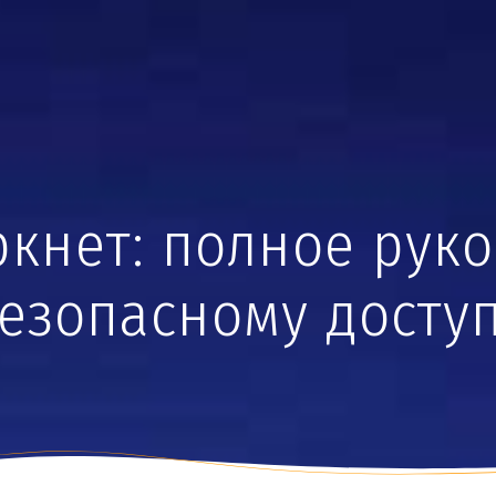
кнет: полное рук
езопасному досту