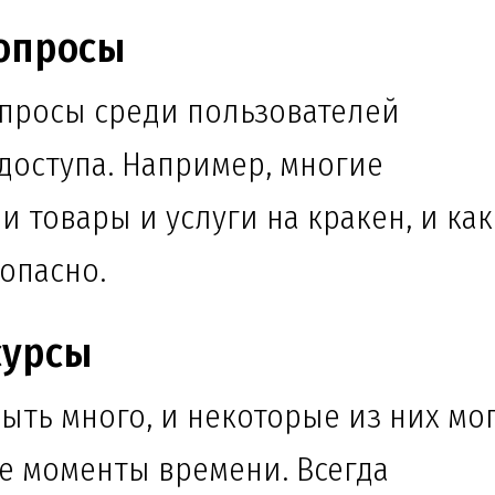
вопросы
просы среди пользователей
доступа. Например, многие
и товары и услуги на кракен, и как
опасно.
сурсы
ыть много, и некоторые из них мо
е моменты времени. Всегда