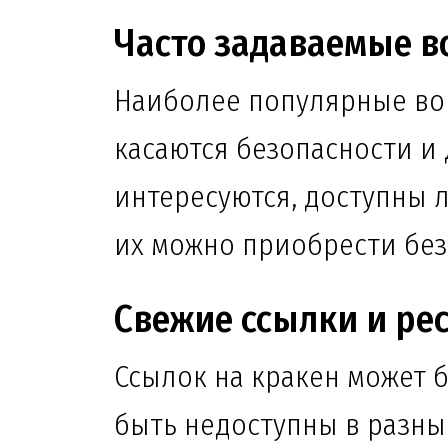
Часто задаваемые 
Наиболее популярные во
касаются безопасности и 
интересуются, доступны л
их можно приобрести без
Свежие ссылки и ре
Ссылок на кракен может б
быть недоступны в разны