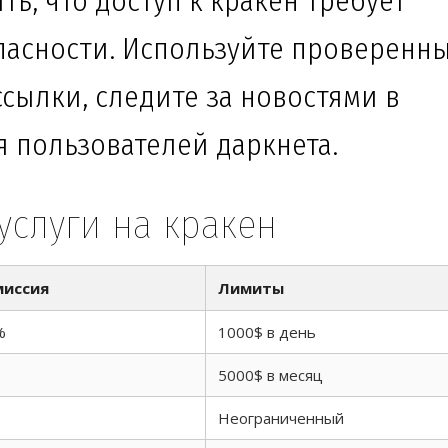
ть, что доступ к кракен требует
пасности. Используйте проверенн
сылки, следите за новостями в
я пользователей даркнета.
слуги на кракен
миссия
Лимиты
%
1000$ в день
5000$ в месяц
Неограниченный