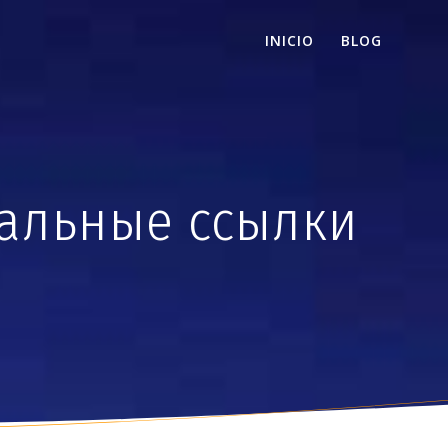
INICIO
BLOG
уальные ссылки