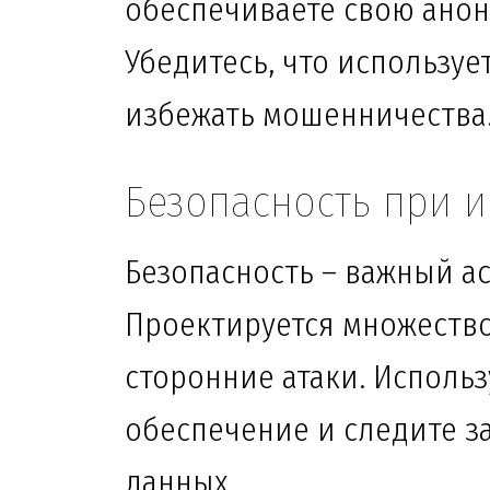
обеспечиваете свою анон
Убедитесь, что используе
избежать мошенничества
Безопасность при и
Безопасность – важный ас
Проектируется множество
сторонние атаки. Исполь
обеспечение и следите з
данных.