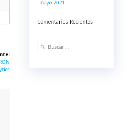
mayo 2021
Comentarios Recientes
Buscar:
nte:
TRON
ytics