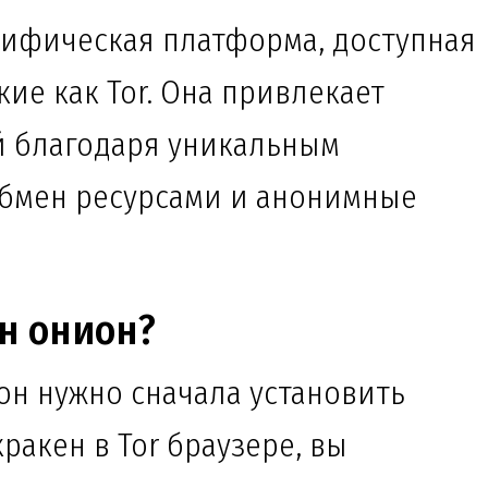
ецифическая платформа, доступная
кие как Tor. Она привлекает
й благодаря уникальным
обмен ресурсами и анонимные
ен онион?
он нужно сначала установить
кракен в Tor браузере, вы