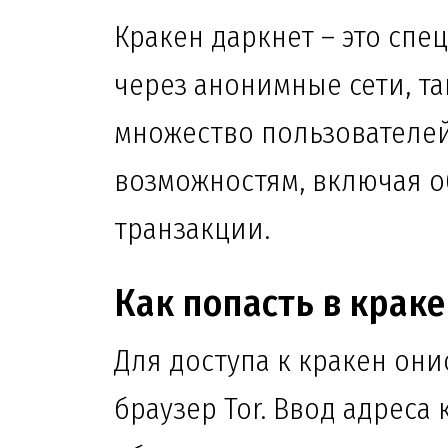
Кракен даркнет – это сп
через анонимные сети, та
множество пользователе
возможностям, включая 
транзакции.
Как попасть в крак
Для доступа к кракен они
браузер Tor. Ввод адреса 