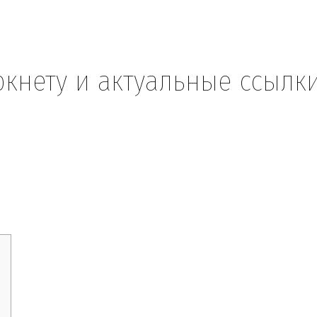
ркнету и актуальные ссылк
 актуальные ссылки 2026