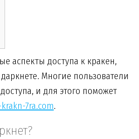
ые аспекты доступа к кракен,
даркнете. Многие пользователи
доступа, и для этого поможет
-krakn-7ra.com
.
ркнет?