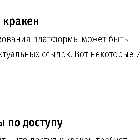
 кракен
зования платформы может быть
ктуальных ссылок. Вот некоторые 
ы по доступу