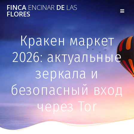
FINCA
ENCINAR
DE
LAS
FLORES
Кракен маркет
2026: актуальные
зеркала и
безопасный вход
через Tor