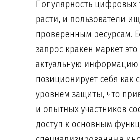
Популярность цифровых 
расти, и пользователи и
проверенным ресурсам. Е
запрос кракен маркет эт
актуальную информацию о
позиционирует себя как 
уровнем защиты, что при
и опытных участников со
доступ к основным функц
специализированные ин