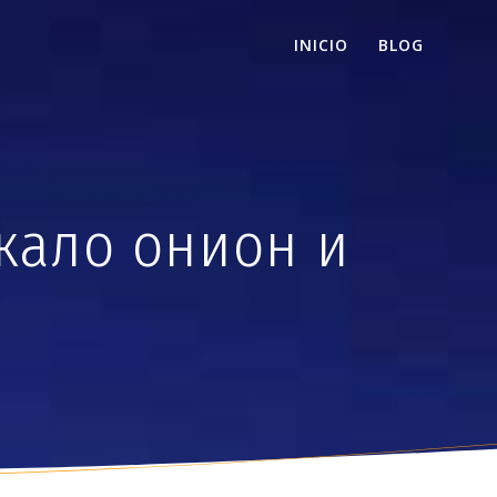
INICIO
BLOG
кало онион и