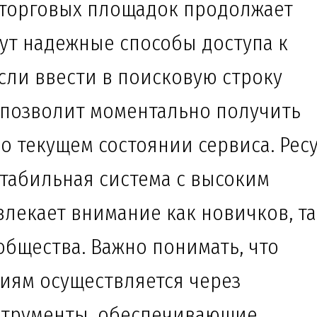
торговых площадок продолжает
щут надежные способы доступа к
сли ввести в поисковую строку
о позволит моментально получить
 текущем состоянии сервиса. Рес
стабильная система с высоким
влекает внимание как новичков, та
общества. Важно понимать, что
иям осуществляется через
струменты, обеспечивающие