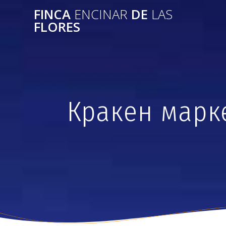
FINCA
ENCINAR
DE
LAS
FLORES
Кракен марк