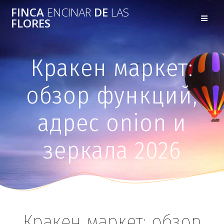
FINCA
ENCINAR
DE
LAS
FLORES
Кракен маркет:
обзор функций,
адрес onion и
зеркала 2026
Кракен маркет: обзор