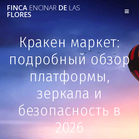
FINCA
ENCINAR
DE
LAS
FLORES
Кракен маркет:
подробный обзор
платформы,
зеркала и
безопасность в
2026