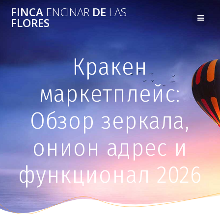
FINCA
ENCINAR
DE
LAS
FLORES
Кракен
маркетплейс:
Обзор зеркала,
онион адрес и
функционал 2026