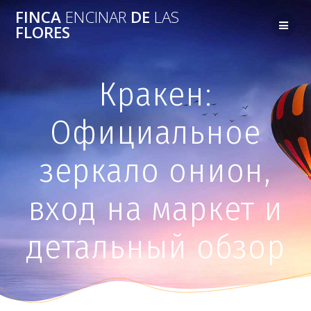
FINCA
ENCINAR
DE
LAS
FLORES
Кракен:
Официальное
зеркало онион,
вход на маркет и
детальный обзор