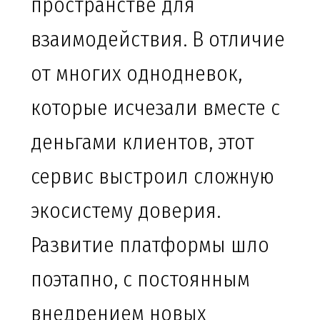
пространстве для
взаимодействия. В отличие
от многих однодневок,
которые исчезали вместе с
деньгами клиентов, этот
сервис выстроил сложную
экосистему доверия.
Развитие платформы шло
поэтапно, с постоянным
внедрением новых