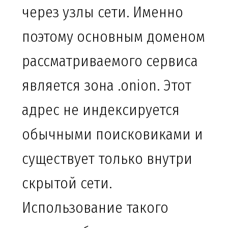
через узлы сети. Именно
поэтому основным доменом
рассматриваемого сервиса
является зона .onion. Этот
адрес не индексируется
обычными поисковиками и
существует только внутри
скрытой сети.
Использование такого