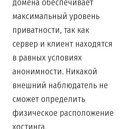
домена обеспечивает
максимальный уровень
приватности, так как
сервер и клиент находятся
в равных условиях
анонимности. Никакой
внешний наблюдатель не
сможет определить
физическое расположение
хостинга.