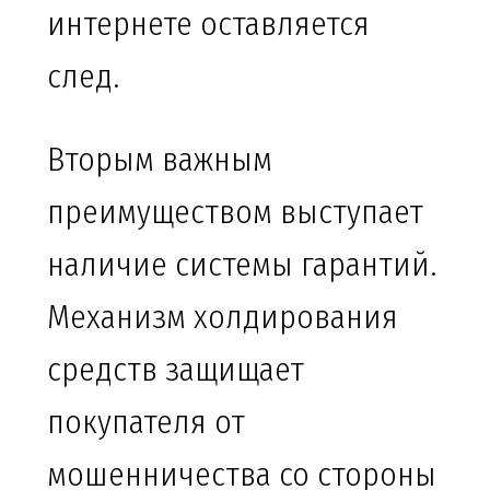
интернете оставляется
след.
Вторым важным
преимуществом выступает
наличие системы гарантий.
Механизм холдирования
средств защищает
покупателя от
мошенничества со стороны