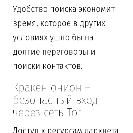
Удобство поиска экономит
время, которое в других
условиях ушло бы на
долгие переговоры и
поиски контактов.
Кракен онион –
безопасный вход
через сеть Tor
Доступ к ресурсам даркнета