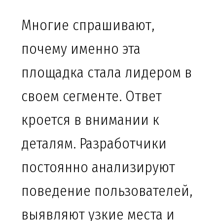
Многие спрашивают,
почему именно эта
площадка стала лидером в
своем сегменте. Ответ
кроется в внимании к
деталям. Разработчики
постоянно анализируют
поведение пользователей,
выявляют узкие места и