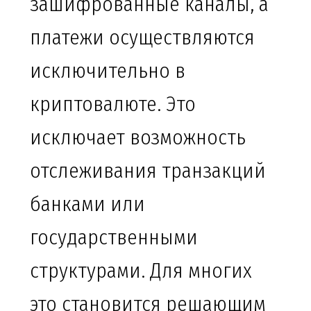
зашифрованные каналы, а
платежи осуществляются
исключительно в
криптовалюте. Это
исключает возможность
отслеживания транзакций
банками или
государственными
структурами. Для многих
это становится решающим