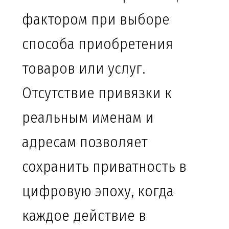
фактором при выборе
способа приобретения
товаров или услуг.
Отсутствие привязки к
реальным именам и
адресам позволяет
сохранить приватность в
цифровую эпоху, когда
каждое действие в