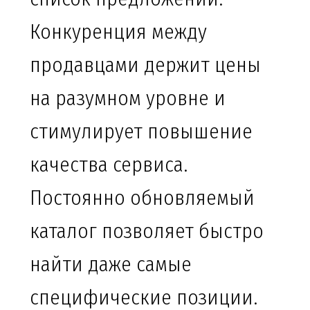
Конкуренция между
продавцами держит цены
на разумном уровне и
стимулирует повышение
качества сервиса.
Постоянно обновляемый
каталог позволяет быстро
найти даже самые
специфические позиции.