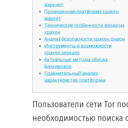
даркнет
Проверенная платформа кракен
маркет
Технические особенности входа на
кракен
Анализ безопасности кракен онион
Инструменты и возможности
кракен зеркало
Актуальные методы обхода
блокировок
Сравнительный анализ
характеристик платформы
Пользователи сети Tor по
необходимостью поиска с