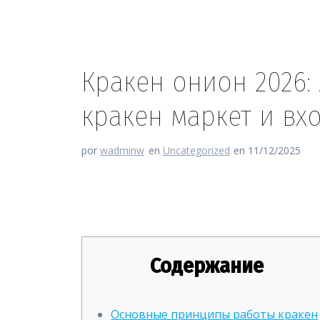
Кракен онион 2026:
кракен маркет и вх
por
wadminw
en
Uncategorized
en 11/12/2025
Кракен онион 2026: Актуаль
Содержание
Основные принципы работы кракен