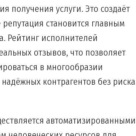
я получения услуги. Это создаёт
е репутация становится главным
а. Рейтинг исполнителей
еальных отзывов, что позволяет
ироваться в многообразии
надёжных контрагентов без риска
ществляется автоматизированными
м человеческих ресурсов для