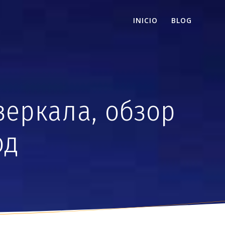
INICIO
BLOG
зеркала, обзор
од