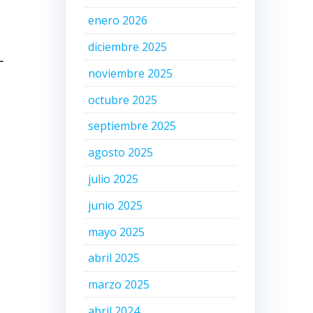
enero 2026
diciembre 2025
т
noviembre 2025
octubre 2025
septiembre 2025
agosto 2025
julio 2025
junio 2025
mayo 2025
abril 2025
marzo 2025
abril 2024