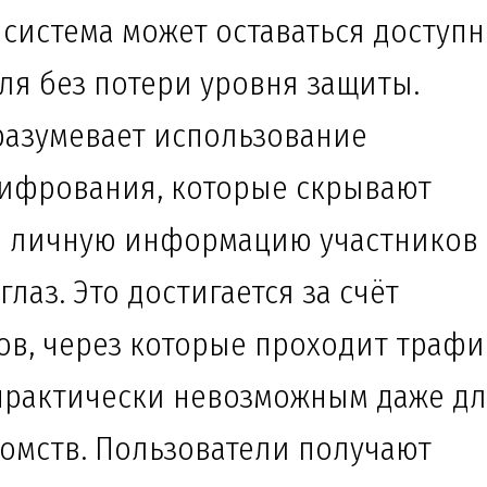
 система может оставаться доступ
ля без потери уровня защиты.
разумевает использование
ифрования, которые скрывают
и личную информацию участников
лаз. Это достигается за счёт
ов, через которые проходит трафи
практически невозможным даже д
омств. Пользователи получают