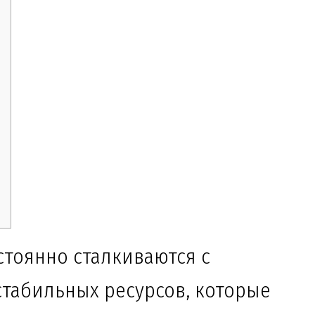
стоянно сталкиваются с
табильных ресурсов, которые