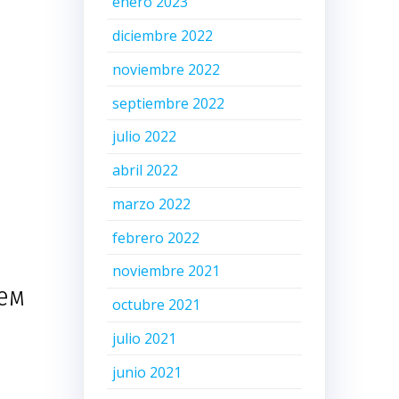
enero 2023
diciembre 2022
noviembre 2022
septiembre 2022
julio 2022
abril 2022
marzo 2022
febrero 2022
noviembre 2021
ем
octubre 2021
julio 2021
junio 2021