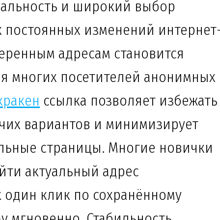
альность и широкий выбор
х постоянных изменений интернет
еренным адресам становится
ля многих посетителей анонимных
кракен
ссылка позволяет избежать
чих вариантов и минимизирует
льные страницы. Многие новички
айти актуальный адрес
к один клик по сохранённому
у мгновенно. Стабильность