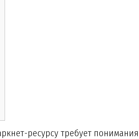
аркнет-ресурсу требует понимания