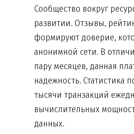
Сообщество вокруг ресур
развитии. Отзывы, рейти
формируют доверие, кото
анонимной сети. В отлич
пару месяцев, данная пл
надежность. Статистика п
тысячи транзакций ежедн
вычислительных мощност
данных.