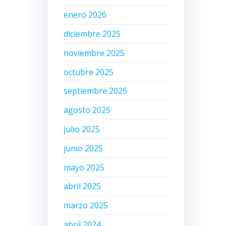
enero 2026
diciembre 2025
noviembre 2025
octubre 2025
septiembre 2025
agosto 2025
julio 2025
junio 2025
mayo 2025
abril 2025
marzo 2025
abril 2024