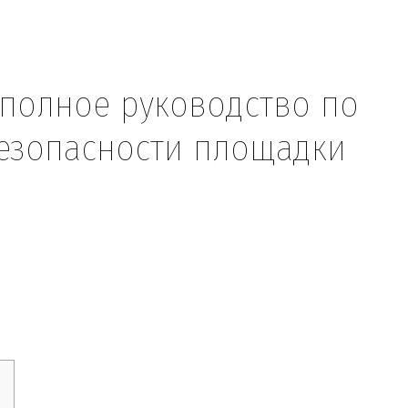
 полное руководство по
безопасности площадки
руководство по входу, зеркалам и