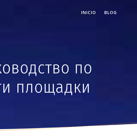
INICIO
BLOG
ководство по
сти площадки