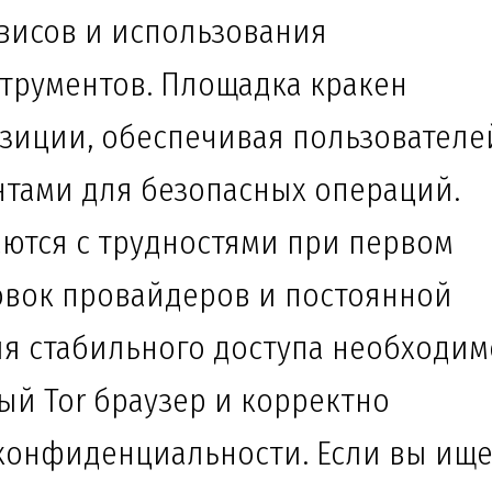
висов и использования
трументов. Площадка кракен
зиции, обеспечивая пользователе
тами для безопасных операций.
ются с трудностями при первом
овок провайдеров и постоянной
я стабильного доступа необходим
й Tor браузер и корректно
конфиденциальности. Если вы ище