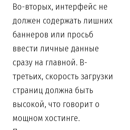
Во-вторых, интерфейс не
должен содержать лишних
баннеров или просьб
ввести личные данные
сразу на главной. В-
третьих, скорость загрузки
страниц должна быть
высокой, что говорит о
мощном хостинге.