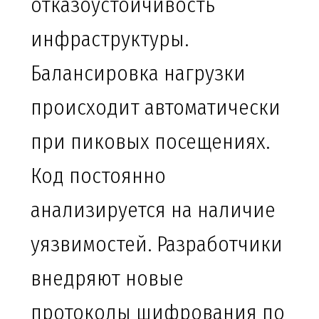
отказоустойчивость
инфраструктуры.
Балансировка нагрузки
происходит автоматически
при пиковых посещениях.
Код постоянно
анализируется на наличие
уязвимостей. Разработчики
внедряют новые
протоколы шифрования по