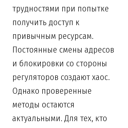
трудностями при попытке
получить доступ к
привычным ресурсам.
Постоянные смены адресов
и блокировки со стороны
регуляторов создают хаос.
Однако проверенные
методы остаются
актуальными. Для тех, кто