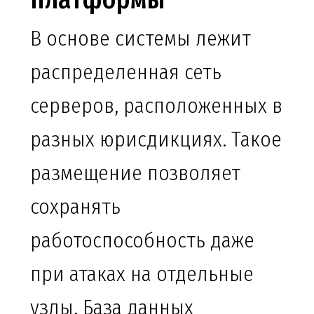
В основе системы лежит
распределенная сеть
серверов, расположенных в
разных юрисдикциях. Такое
размещение позволяет
сохранять
работоспособность даже
при атаках на отдельные
узлы. База данных