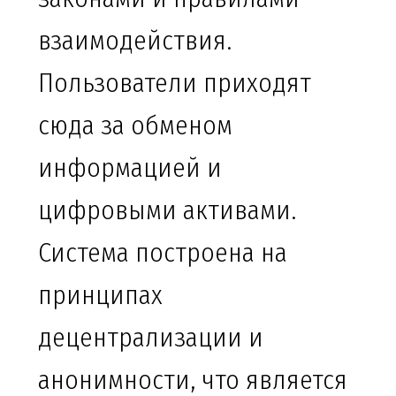
взаимодействия.
Пользователи приходят
сюда за обменом
информацией и
цифровыми активами.
Система построена на
принципах
децентрализации и
анонимности, что является