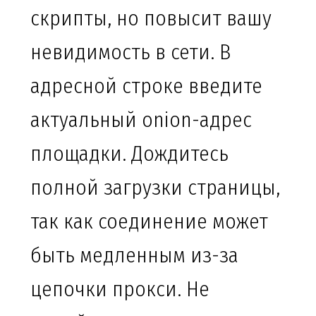
скрипты, но повысит вашу
невидимость в сети. В
адресной строке введите
актуальный onion-адрес
площадки. Дождитесь
полной загрузки страницы,
так как соединение может
быть медленным из-за
цепочки прокси. Не