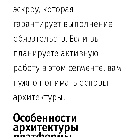
эскроу, которая
гарантирует выполнение
обязательств. Если вы
планируете активную
работу в этом сегменте, вам
нужно понимать основы
архитектуры.
Особенности
архитектуры
платформы