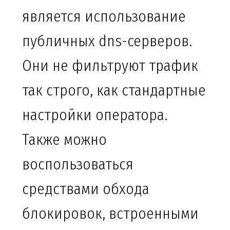
является использование
публичных dns-серверов.
Они не фильтруют трафик
так строго, как стандартные
настройки оператора.
Также можно
воспользоваться
средствами обхода
блокировок, встроенными