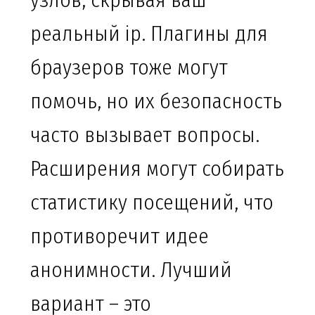
узлов, скрывая ваш
реальный ip. Плагины для
браузеров тоже могут
помочь, но их безопасность
часто вызывает вопросы.
Расширения могут собирать
статистику посещений, что
противоречит идее
анонимности. Лучший
вариант – это