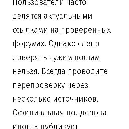
Пользователи часто
делятся актуальными
ссылками на проверенных
форумах. Однако слепо
доверять чужим постам
нельзя. Всегда проводите
перепроверку через
несколько источников.
Официальная поддержка
иногда публикует