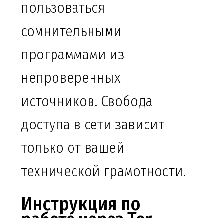
пользоваться
сомнительными
программами из
непроверенных
источников. Свобода
доступа в сети зависит
только от вашей
технической грамотности.
Инструкция по