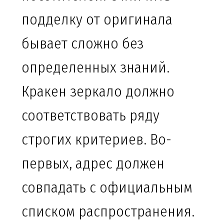
подделку от оригинала
бывает сложно без
определенных знаний.
Кракен зеркало должно
соответствовать ряду
строгих критериев. Во-
первых, адрес должен
совпадать с официальным
списком распространения.