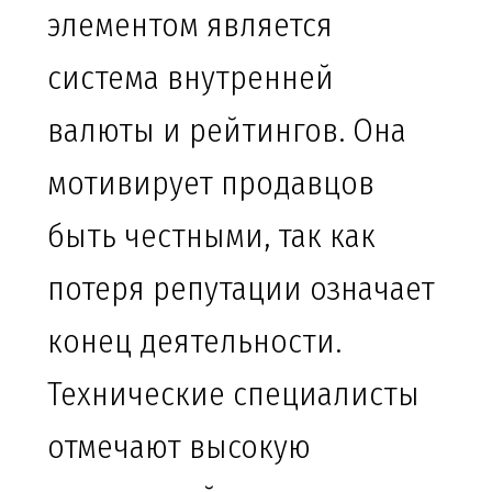
элементом является
система внутренней
валюты и рейтингов. Она
мотивирует продавцов
быть честными, так как
потеря репутации означает
конец деятельности.
Технические специалисты
отмечают высокую