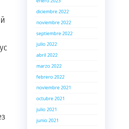
enero 2023
diciembre 2022
ей
noviembre 2022
septiembre 2022
julio 2022
ус
abril 2022
marzo 2022
febrero 2022
noviembre 2021
octubre 2021
julio 2021
ез
junio 2021