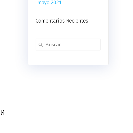
mayo 2021
Comentarios Recientes
Buscar:
ки