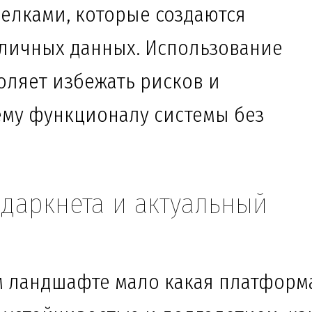
елками, которые создаются
личных данных. Использование
оляет избежать рисков и
сему функционалу системы без
даркнета и актуальный
 ландшафте мало какая платформ