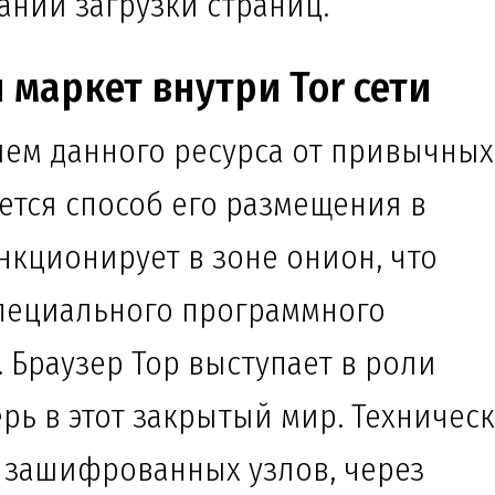
аний загрузки страниц.
 маркет внутри Tor сети
ем данного ресурса от привычных
ется способ его размещения в
нкционирует в зоне онион, что
специального программного
 Браузер Тор выступает в роли
рь в этот закрытый мир. Техничес
а зашифрованных узлов, через