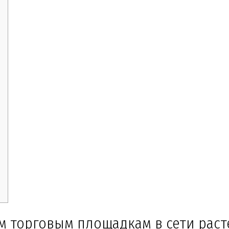
м торговым площадкам в сети раст