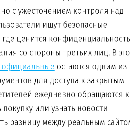
ано с ужесточением контроля над
льзователи ищут безопасные
 где ценится конфиденциальность
ния со стороны третьих лиц. В эт
а официальные
остаются одним из
ументов для доступа к закрытым
етителей ежедневно обращаются к
 покупку или узнать новости
ть разницу между реальным сайто