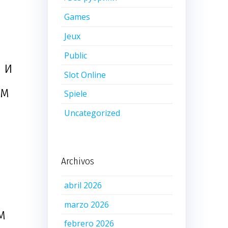
Games
Jeux
Public
 и
Slot Online
ом
Spiele
Uncategorized
Archivos
abril 2026
marzo 2026
м
febrero 2026