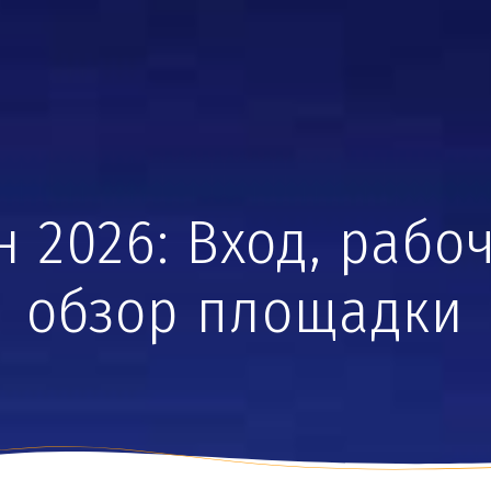
 2026: Вход, рабо
обзор площадки