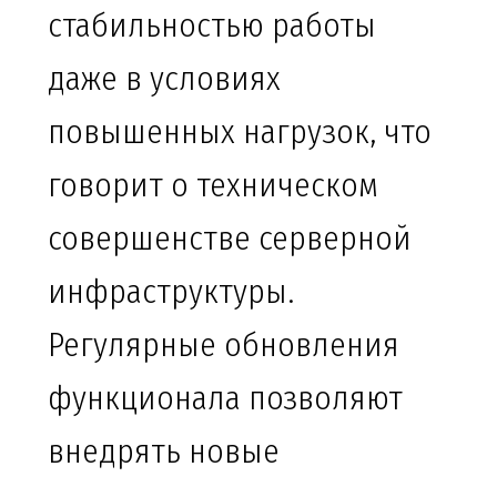
стабильностью работы
даже в условиях
повышенных нагрузок, что
говорит о техническом
совершенстве серверной
инфраструктуры.
Регулярные обновления
функционала позволяют
внедрять новые