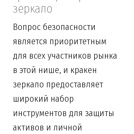
зеркало
Вопрос безопасности
является приоритетным
для всех участников рынка
в этой нише, и кракен
зеркало предоставляет
широкий набор
инструментов для защиты
активов и личной