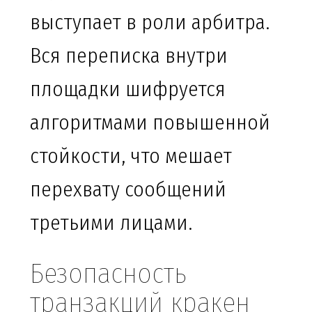
выступает в роли арбитра.
Вся переписка внутри
площадки шифруется
алгоритмами повышенной
стойкости, что мешает
перехвату сообщений
третьими лицами.
Безопасность
транзакций кракен