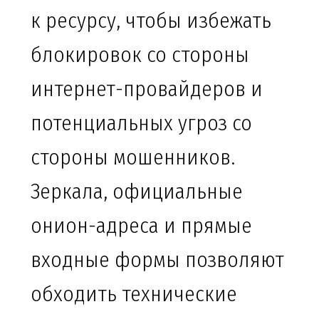
к ресурсу, чтобы избежать
блокировок со стороны
интернет-провайдеров и
потенциальных угроз со
стороны мошенников.
Зеркала, официальные
онион-адреса и прямые
входные формы позволяют
обходить технические