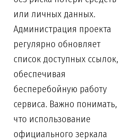
или личных данных.
Администрация проекта
регулярно обновляет
список доступных ссылок,
обеспечивая
бесперебойную работу
сервиса. Важно понимать,
что использование
официального зеркала