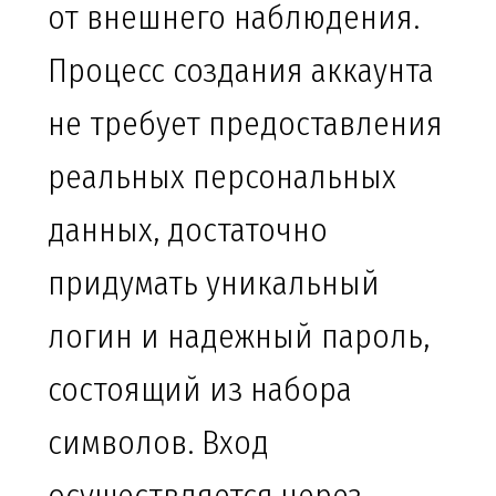
от внешнего наблюдения.
Процесс создания аккаунта
не требует предоставления
реальных персональных
данных, достаточно
придумать уникальный
логин и надежный пароль,
состоящий из набора
символов. Вход