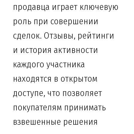
продавца играет ключевую
роль при совершении
сделок. Отзывы, рейтинги
и история активности
каждого участника
находятся в открытом
доступе, что позволяет
покупателям принимать
взвешенные решения