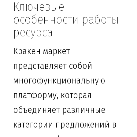
Ключевые
особенности работы
ресурса
Кракен маркет
представляет собой
многофункциональную
платформу, которая
объединяет различные
категории предложений в