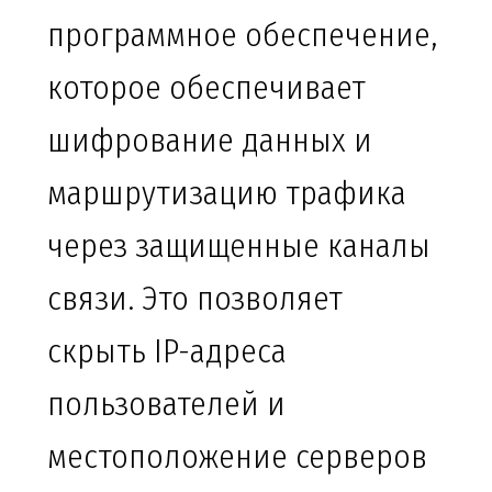
программное обеспечение,
которое обеспечивает
шифрование данных и
маршрутизацию трафика
через защищенные каналы
связи. Это позволяет
скрыть IP-адреса
пользователей и
местоположение серверов