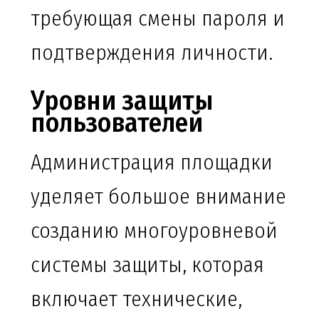
требующая смены пароля и
подтверждения личности.
Уровни защиты
пользователей
Администрация площадки
уделяет большое внимание
созданию многоуровневой
системы защиты, которая
включает технические,