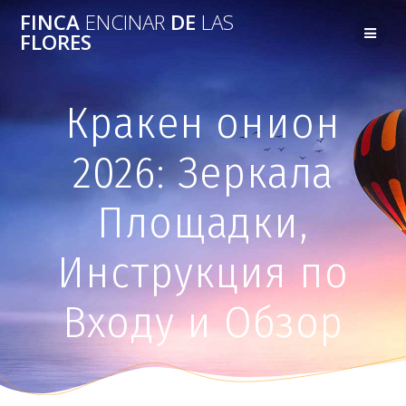
FINCA
ENCINAR
DE
LAS
FLORES
Кракен онион
2026: Зеркала
Площадки,
Инструкция по
Входу и Обзор