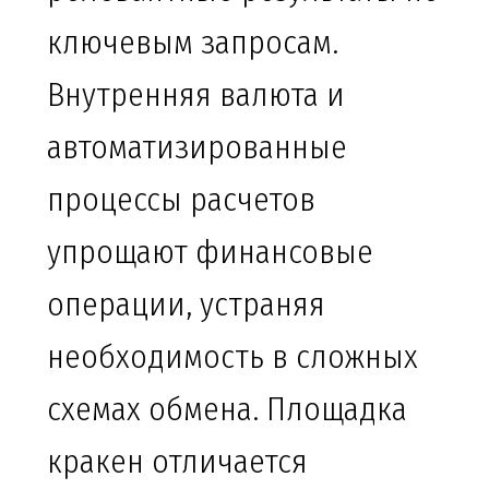
ключевым запросам.
Внутренняя валюта и
автоматизированные
процессы расчетов
упрощают финансовые
операции, устраняя
необходимость в сложных
схемах обмена. Площадка
кракен отличается