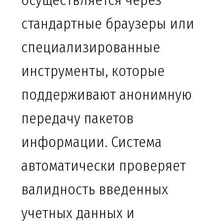
осуществляется через
стандартные браузеры или
специализированные
инструменты, которые
поддерживают анонимную
передачу пакетов
информации. Система
автоматически проверяет
валидность введенных
учетных данных и