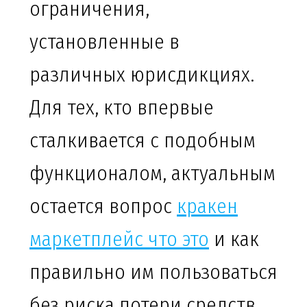
ограничения,
установленные в
различных юрисдикциях.
Для тех, кто впервые
сталкивается с подобным
функционалом, актуальным
остается вопрос
кракен
маркетплейс что это
и как
правильно им пользоваться
без риска потери средств