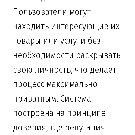
Пользователи могут
находить интересующие их
товары или услуги без
необходимости раскрывать
свою личность, что делает
процесс максимально
приватным. Система
построена на принципе
доверия, где репутация